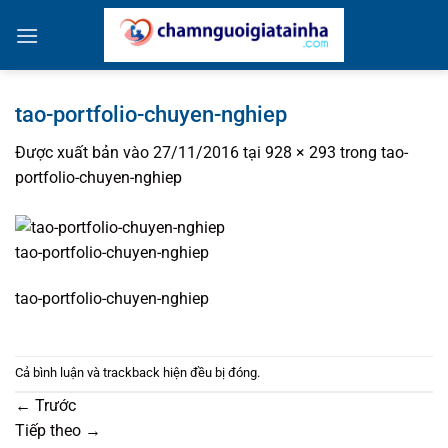
Bỏ
qua
nội
dung
tao-portfolio-chuyen-nghiep
Được xuất bản vào
27/11/2016
tại
928 × 293
trong
tao-
portfolio-chuyen-nghiep
tao-portfolio-chuyen-nghiep
tao-portfolio-chuyen-nghiep
Cả bình luận và trackback hiện đều bị đóng.
←
Trước
Tiếp theo
→