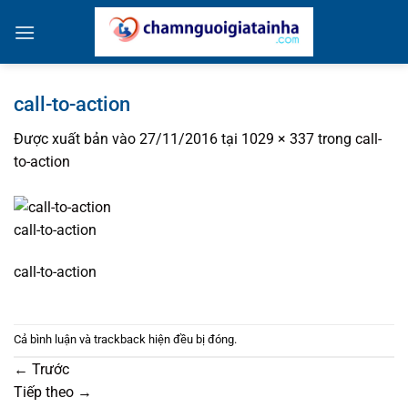
Bỏ
qua
nội
dung
call-to-action
Được xuất bản vào
27/11/2016
tại
1029 × 337
trong
call-
to-action
call-to-action
call-to-action
Cả bình luận và trackback hiện đều bị đóng.
←
Trước
Tiếp theo
→