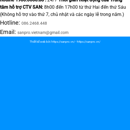
tâm hỗ trợ CTV SAN:
8h00 đến 17h00 từ thứ Hai đến thứ Sáu
(Không hỗ trợ vào thứ 7, chủ nhật và các ngày lễ trong năm.)
Hotline:
086.2468.448
Email:
sanpro.vietnam@gmail.com
Thiết kế web bởi:
https://sanpro.vn/
-
https://sanpro.vn/