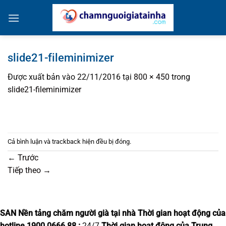
Bỏ
qua
nội
dung
slide21-fileminimizer
Được xuất bản vào
22/11/2016
tại
800 × 450
trong
slide21-fileminimizer
Cả bình luận và trackback hiện đều bị đóng.
←
Trước
Tiếp theo
→
SAN Nền tảng chăm người già tại nhà
Thời gian hoạt động của
hotline 1900.0666.88 :
24/7
Thời gian hoạt động của Trung