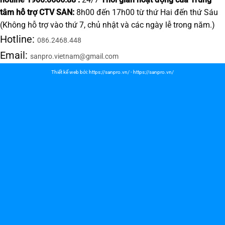
tâm hỗ trợ CTV SAN:
8h00 đến 17h00 từ thứ Hai đến thứ Sáu
(Không hỗ trợ vào thứ 7, chủ nhật và các ngày lễ trong năm.)
Hotline:
086.2468.448
Email:
sanpro.vietnam@gmail.com
Thiết kế web bởi:
https://sanpro.vn/
-
https://sanpro.vn/