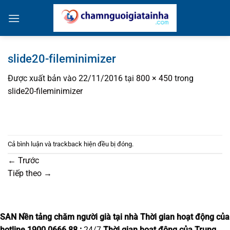
Bỏ
qua
nội
dung
slide20-fileminimizer
Được xuất bản vào
22/11/2016
tại
800 × 450
trong
slide20-fileminimizer
Cả bình luận và trackback hiện đều bị đóng.
←
Trước
Tiếp theo
→
SAN Nền tảng chăm người già tại nhà
Thời gian hoạt động của
hotline 1900.0666.88 :
24/7
Thời gian hoạt động của Trung