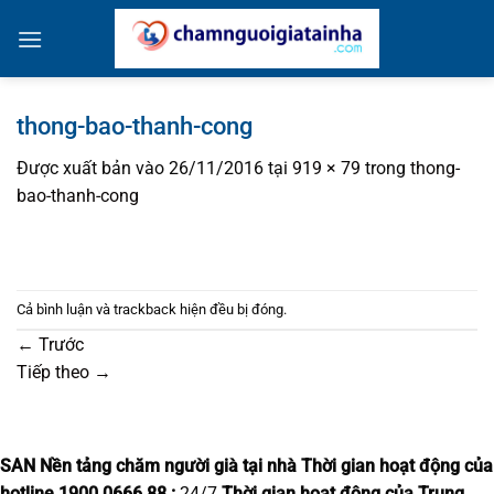
Bỏ
qua
nội
dung
thong-bao-thanh-cong
Được xuất bản vào
26/11/2016
tại
919 × 79
trong
thong-
bao-thanh-cong
Cả bình luận và trackback hiện đều bị đóng.
←
Trước
Tiếp theo
→
SAN Nền tảng chăm người già tại nhà
Thời gian hoạt động của
hotline 1900.0666.88 :
24/7
Thời gian hoạt động của Trung