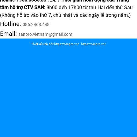
tâm hỗ trợ CTV SAN:
8h00 đến 17h00 từ thứ Hai đến thứ Sáu
(Không hỗ trợ vào thứ 7, chủ nhật và các ngày lễ trong năm.)
Hotline:
086.2468.448
Email:
sanpro.vietnam@gmail.com
Thiết kế web bởi:
https://sanpro.vn/
-
https://sanpro.vn/