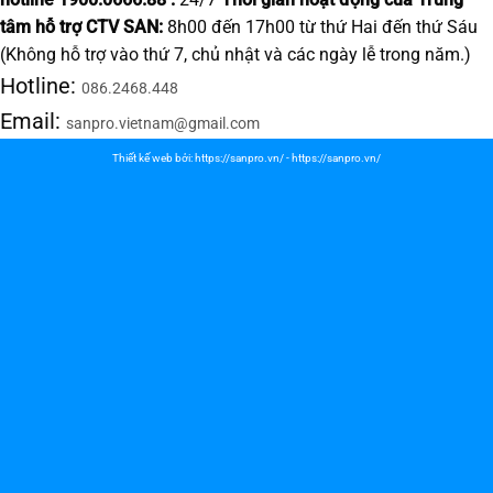
tâm hỗ trợ CTV SAN:
8h00 đến 17h00 từ thứ Hai đến thứ Sáu
(Không hỗ trợ vào thứ 7, chủ nhật và các ngày lễ trong năm.)
Hotline:
086.2468.448
Email:
sanpro.vietnam@gmail.com
Thiết kế web bởi:
https://sanpro.vn/
-
https://sanpro.vn/