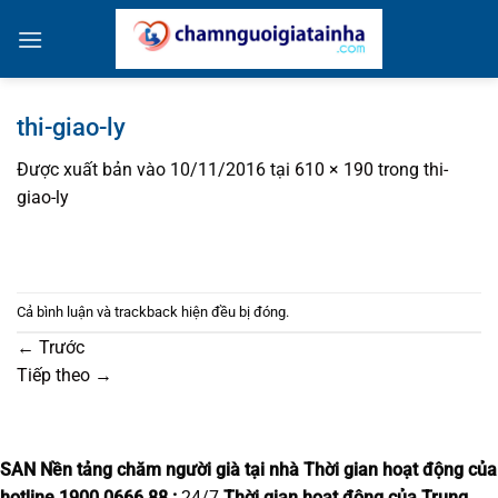
Bỏ
qua
nội
dung
thi-giao-ly
Được xuất bản vào
10/11/2016
tại
610 × 190
trong
thi-
giao-ly
Cả bình luận và trackback hiện đều bị đóng.
←
Trước
Tiếp theo
→
SAN Nền tảng chăm người già tại nhà
Thời gian hoạt động của
hotline 1900.0666.88 :
24/7
Thời gian hoạt động của Trung