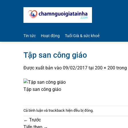
Bỏ
qua
nội
dung
Tin tức
Hoạt động
Tuổi Già & sức khoẻ
Tập san công giáo
Được xuất bản vào
09/02/2017
tại
200 × 200
trong
Tập san công giáo
Cả bình luận và trackback hiện đều bị đóng.
←
Trước
Tiếp theo
→