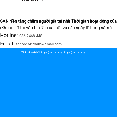
SAN Nền tảng chăm người già tại nhà
Thời gian hoạt động của
(Không hỗ trợ vào thứ 7, chủ nhật và các ngày lễ trong năm.)
Hotline:
086.2468.448
Email:
sanpro.vietnam@gmail.com
Thiết kế web bởi:
https://sanpro.vn/
-
https://sanpro.vn/