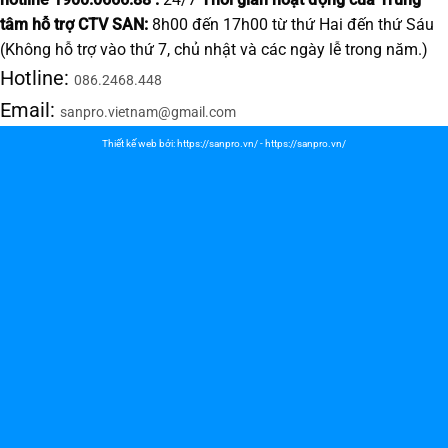
tâm hỗ trợ CTV SAN:
8h00 đến 17h00 từ thứ Hai đến thứ Sáu
(Không hỗ trợ vào thứ 7, chủ nhật và các ngày lễ trong năm.)
Hotline:
086.2468.448
Email:
sanpro.vietnam@gmail.com
Thiết kế web bởi:
https://sanpro.vn/
-
https://sanpro.vn/