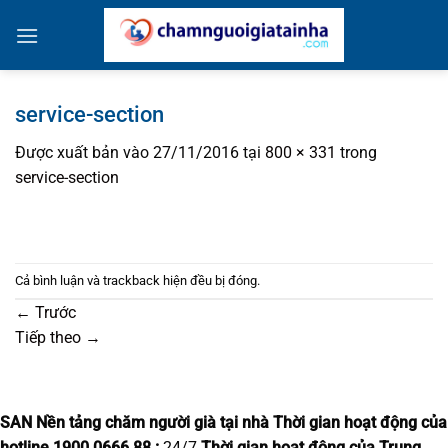
Bỏ
qua
nội
dung
service-section
Được xuất bản vào
27/11/2016
tại
800 × 331
trong
service-section
Cả bình luận và trackback hiện đều bị đóng.
←
Trước
Tiếp theo
→
SAN Nền tảng chăm người già tại nhà
Thời gian hoạt động của
hotline 1900.0666.88 :
24/7
Thời gian hoạt động của Trung