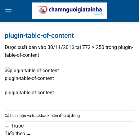
Bỏ
qua
nội
dung
plugin-table-of-content
Được xuất bản vào
30/11/2016
tại
772 × 250
trong
plugin-
table-of-content
plugin-table-of-content
plugin-table-of-content
Cả bình luận và trackback hiện đều bị đóng.
←
Trước
Tiếp theo
→