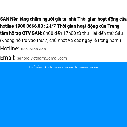
SAN Nền tảng chăm người già tại nhà
Thời gian hoạt động của
hotline 1900.0666.88 :
24/7
Thời gian hoạt động của Trung
tâm hỗ trợ CTV SAN:
8h00 đến 17h00 từ thứ Hai đến thứ Sáu
(Không hỗ trợ vào thứ 7, chủ nhật và các ngày lễ trong năm.)
Hotline:
086.2468.448
Email:
sanpro.vietnam@gmail.com
Thiết kế web bởi:
https://sanpro.vn/
-
https://sanpro.vn/