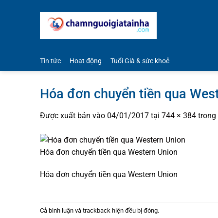
Bỏ
qua
nội
dung
Tin tức
Hoạt động
Tuổi Già & sức khoẻ
Hóa đơn chuyển tiền qua Wes
Được xuất bản vào
04/01/2017
tại
744 × 384
trong
Hóa đơn chuyển tiền qua Western Union
Hóa đơn chuyển tiền qua Western Union
Cả bình luận và trackback hiện đều bị đóng.