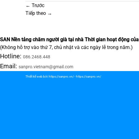
←
Trước
Tiếp theo
→
SAN Nền tảng chăm người già tại nhà
Thời gian hoạt động của
(Không hỗ trợ vào thứ 7, chủ nhật và các ngày lễ trong năm.)
Hotline:
086.2468.448
Email:
sanpro.vietnam@gmail.com
Thiết kế web bởi:
https://sanpro.vn/
-
https://sanpro.vn/