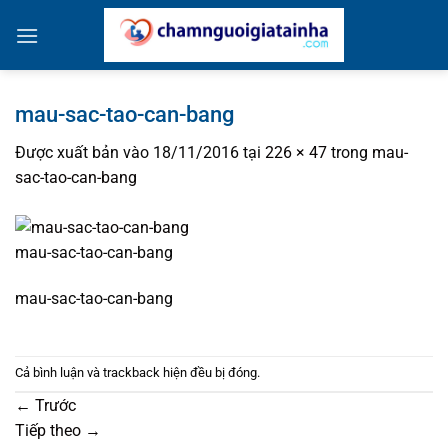
Bỏ
qua
nội
dung
mau-sac-tao-can-bang
Được xuất bản vào
18/11/2016
tại
226 × 47
trong
mau-
sac-tao-can-bang
mau-sac-tao-can-bang
mau-sac-tao-can-bang
Cả bình luận và trackback hiện đều bị đóng.
←
Trước
Tiếp theo
→