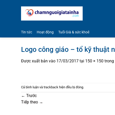
Bỏ
qua
nội
dung
Tin tức
Hoạt động
Tuổi Già & sức khoẻ
Logo công giáo – tổ kỹ thuật 
Được xuất bản vào
17/03/2017
tại
150 × 150
trong
Cả bình luận và trackback hiện đều bị đóng.
←
Trước
Tiếp theo
→