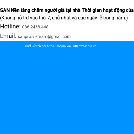
SAN Nền tảng chăm người già tại nhà
Thời gian hoạt động của
(Không hỗ trợ vào thứ 7, chủ nhật và các ngày lễ trong năm.)
Hotline:
086.2468.448
Email:
sanpro.vietnam@gmail.com
Thiết kế web bởi:
https://sanpro.vn/
-
https://sanpro.vn/