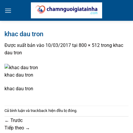
Bỏ
qua
nội
dung
khac dau tron
Được xuất bản vào
10/03/2017
tại
800 × 512
trong
khac
dau tron
khac dau tron
khac dau tron
Cả bình luận và trackback hiện đều bị đóng.
←
Trước
Tiếp theo
→