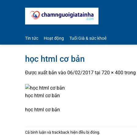
Bỏ
qua
nội
dung
Tin tức
Hoạt động
Tuổi Già & sức khoẻ
học html cơ bản
Được xuất bản vào
06/02/2017
tại
720 × 400
trong
học html cơ bản
học html cơ bản
Cả bình luận và trackback hiện đều bị đóng.