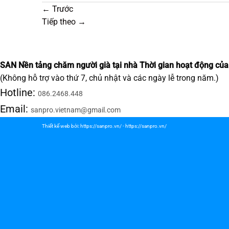
←
Trước
Tiếp theo
→
SAN Nền tảng chăm người già tại nhà
Thời gian hoạt động của
(Không hỗ trợ vào thứ 7, chủ nhật và các ngày lễ trong năm.)
Hotline:
086.2468.448
Email:
sanpro.vietnam@gmail.com
Thiết kế web bởi:
https://sanpro.vn/
-
https://sanpro.vn/