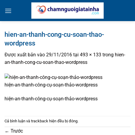
Bỏ
qua
nội
dung
hien-an-thanh-cong-cu-soan-thao-
wordpress
Được xuất bản vào
29/11/2016
tại
493 × 133
trong
hien-
an-thanh-cong-cu-soan-thao-wordpress
hiện-an-thanh-công-cụ-soạn-thảo-wordpress
hiện-an-thanh-công-cụ-soạn-thảo-wordpress
Cả bình luận và trackback hiện đều bị đóng.
←
Trước