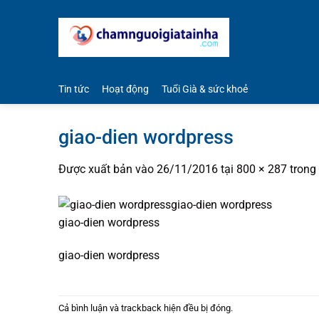
Bỏ
qua
nội
dung
Tin tức
Hoạt động
Tuổi Già & sức khoẻ
giao-dien wordpress
Được xuất bản vào
26/11/2016
tại
800 × 287
trong
giao-dien wordpress
giao-dien wordpress
Cả bình luận và trackback hiện đều bị đóng.