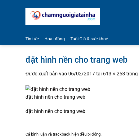
Bỏ
qua
nội
dung
Tin tức
Hoạt động
Tuổi Già & sức khoẻ
đặt hình nền cho trang web
Được xuất bản vào
06/02/2017
tại
613 × 258
trong
đặt hình nền cho trang web
đặt hình nền cho trang web
Cả bình luận và trackback hiện đều bị đóng.