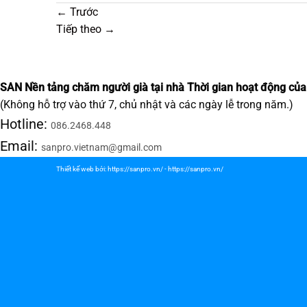
←
Trước
Tiếp theo
→
SAN Nền tảng chăm người già tại nhà
Thời gian hoạt động của
(Không hỗ trợ vào thứ 7, chủ nhật và các ngày lễ trong năm.)
Hotline:
086.2468.448
Email:
sanpro.vietnam@gmail.com
Thiết kế web bởi:
https://sanpro.vn/
-
https://sanpro.vn/