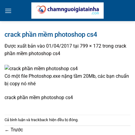
Bỏ
qua
nội
dung
crack phần mềm photoshop cs4
Được xuất bản vào
01/04/2017
tại
799 × 172
trong
crack
phần mềm photoshop cs4
Có một file Photoshop.exe nặng tầm 20Mb, các bạn chuẩn
bị copy nó nhé
crack phần mềm photoshop cs4
Cả bình luận và trackback hiện đều bị đóng.
←
Trước