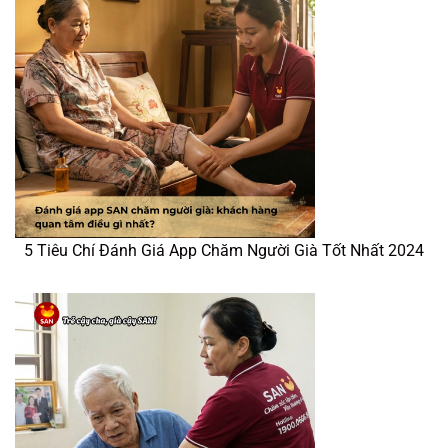
5 Tiêu Chí Đánh Giá App Chăm Người Già Tốt Nhất 2024