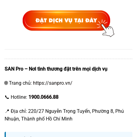
SAN Pro – Nơi tình thương đặt trên mọi dịch vụ
🌐 Trang chủ:
https://sanpro.vn/
📞 Hotline:
1900.0666.88
📍 Địa chỉ: 220/27 Nguyễn Trọng Tuyển, Phường 8, Phú
Nhuận, Thành phố Hồ Chí Minh