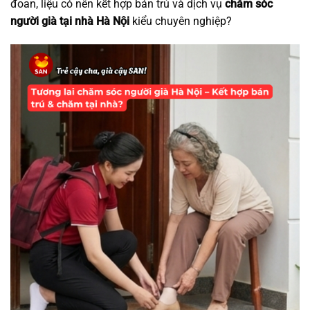
đoan, liệu có nên kết hợp bán trú và dịch vụ
chăm sóc
người già tại nhà Hà Nội
kiểu chuyên nghiệp?