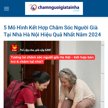
Bỏ
qua
nội
dung
5 Mô Hình Kết Hợp Chăm Sóc Người Già
Tại Nhà Hà Nội Hiệu Quả Nhất Năm 2024