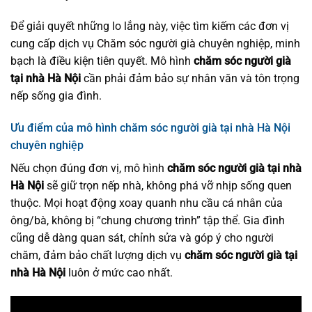
Để giải quyết những lo lắng này, việc tìm kiếm các đơn vị
cung cấp dịch vụ
Chăm sóc người già
chuyên nghiệp, minh
bạch là điều kiện tiên quyết. Mô hình
chăm sóc người già
tại nhà Hà Nội
cần phải đảm bảo sự nhân văn và tôn trọng
nếp sống gia đình.
Ưu điểm của mô hình chăm sóc người già tại nhà Hà Nội
chuyên nghiệp
Nếu chọn đúng đơn vị, mô hình
chăm sóc người già tại nhà
Hà Nội
sẽ giữ trọn nếp nhà, không phá vỡ nhịp sống quen
thuộc. Mọi hoạt động xoay quanh nhu cầu cá nhân của
ông/bà, không bị “chung chương trình” tập thể. Gia đình
cũng dễ dàng quan sát, chỉnh sửa và góp ý cho người
chăm, đảm bảo chất lượng dịch vụ
chăm sóc người già tại
nhà Hà Nội
luôn ở mức cao nhất.