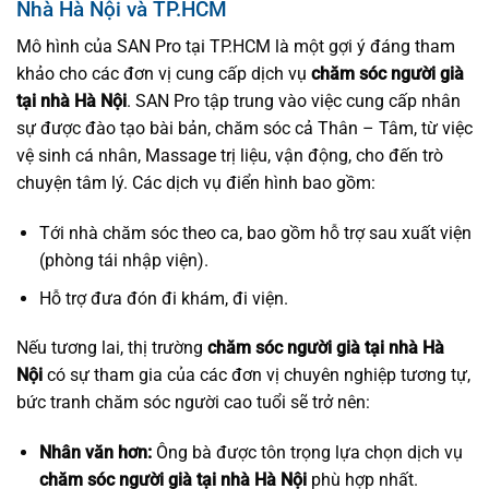
Nhà Hà Nội và TP.HCM
Mô hình của SAN Pro tại TP.HCM là một gợi ý đáng tham
khảo cho các đơn vị cung cấp dịch vụ
chăm sóc người già
tại nhà Hà Nội
. SAN Pro tập trung vào việc cung cấp nhân
sự được đào tạo bài bản, chăm sóc cả Thân – Tâm, từ việc
vệ sinh cá nhân,
Massage trị liệu
, vận động, cho đến trò
chuyện tâm lý. Các dịch vụ điển hình bao gồm:
Tới nhà chăm sóc theo ca, bao gồm hỗ trợ sau xuất viện
(phòng tái nhập viện).
Hỗ trợ đưa đón đi khám, đi viện.
Nếu tương lai, thị trường
chăm sóc người già tại nhà Hà
Nội
có sự tham gia của các đơn vị chuyên nghiệp tương tự,
bức tranh chăm sóc người cao tuổi sẽ trở nên:
Nhân văn hơn:
Ông bà được tôn trọng lựa chọn dịch vụ
chăm sóc người già tại nhà Hà Nội
phù hợp nhất.