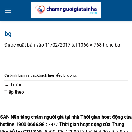
Bỏ
qua
nội
dung
bg
Được xuất bản vào
11/02/2017
tại
1366 × 768
trong
bg
Cả bình luận và trackback hiện đều bị đóng.
←
Trước
Tiếp theo
→
SAN Nền tảng chăm người già tại nhà
Thời gian hoạt động của
hotline 1900.0666.88 :
24/7
Thời gian hoạt động của Trung
tâm hỗ trợ CTV SAN:
8h00 đến 17h00 từ thứ Hai đến thứ Sáu