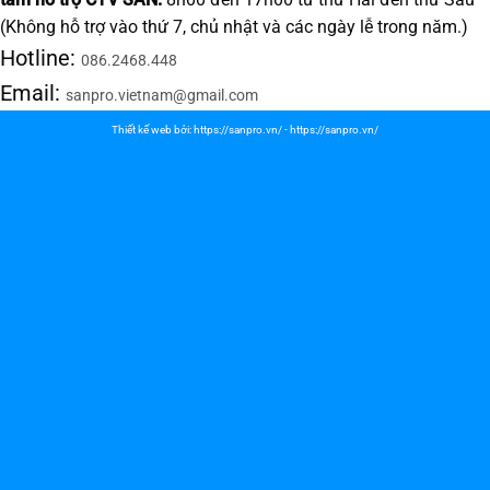
(Không hỗ trợ vào thứ 7, chủ nhật và các ngày lễ trong năm.)
Hotline:
086.2468.448
Email:
sanpro.vietnam@gmail.com
Thiết kế web bởi:
https://sanpro.vn/
-
https://sanpro.vn/