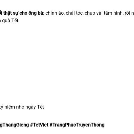
i thật sự cho ông bà
: chỉnh áo, chải tóc, chụp vài tấm hình, rồi 
 quà Tết.
 kỷ niệm nhỏ ngày Tết
gThangGieng #TetViet #TrangPhucTruyenThong