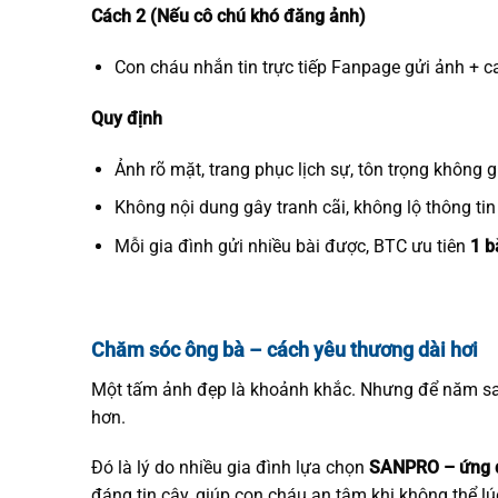
Cách 2 (Nếu cô chú khó đăng ảnh)
Con cháu nhắn tin trực tiếp Fanpage gửi ảnh + c
Quy định
Ảnh rõ mặt, trang phục lịch sự, tôn trọng không 
Không nội dung gây tranh cãi, không lộ thông tin 
Mỗi gia đình gửi nhiều bài được, BTC ưu tiên
1 b
Chăm sóc ông bà – cách yêu thương dài hơi
Một tấm ảnh đẹp là khoảnh khắc. Nhưng để năm s
hơn.
Đó là lý do nhiều gia đình lựa chọn
SANPRO – ứng d
đáng tin cậy, giúp con cháu an tâm khi không thể l