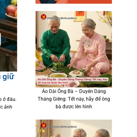
 giữ
Áo Dài Ông Bà – Duyên Dáng
Tháng Giêng: Tết này, hãy để ông
p ở đâu.
bà được lên hình
ức ảnh