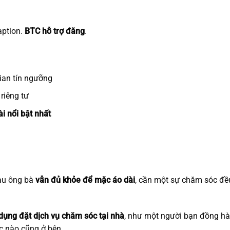
aption.
BTC hỗ trợ đăng
.
gian tín ngưỡng
riêng tư
ài nổi bật nhất
au ông bà
vẫn đủ khỏe để mặc áo dài
, cần một sự chăm sóc đề
ụng đặt dịch vụ chăm sóc tại nhà
, như một người bạn đồng h
úc nào cũng ở bên
.