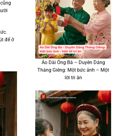
o cũng
gười
hức.
út để ở
Áo Dài Ông Bà – Duyên Dáng
Tháng Giêng: Một bức ảnh – Một
lời tri ân