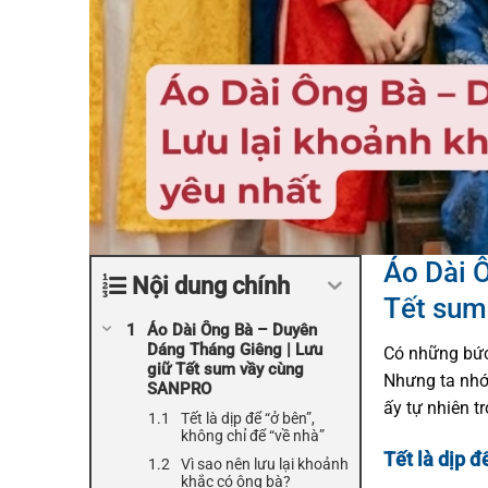
Áo Dài 
Nội dung chính
Tết sum
Áo Dài Ông Bà – Duyên
Dáng Tháng Giêng | Lưu
Có những bức 
giữ Tết sum vầy cùng
Nhưng ta nhớ
SANPRO
ấy tự nhiên t
Tết là dịp để “ở bên”,
không chỉ để “về nhà”
Tết là dịp đ
Vì sao nên lưu lại khoảnh
khắc có ông bà?