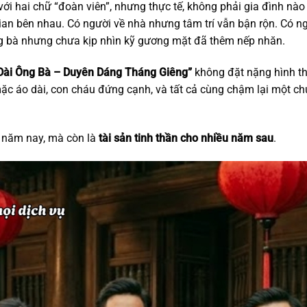
với hai chữ “đoàn viên”, nhưng thực tế, không phải gia đình nà
ian bên nhau. Có người về nhà nhưng tâm trí vẫn bận rộn. Có n
g bà nhưng chưa kịp nhìn kỹ gương mặt đã thêm nếp nhăn.
Dài Ông Bà – Duyên Dáng Tháng Giêng”
không đặt nặng hình t
ặc áo dài, con cháu đứng cạnh, và tất cả cùng chậm lại một ch
t năm nay, mà còn là
tài sản tinh thần cho nhiều năm sau
.