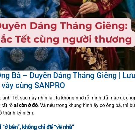
Ông Bà – Duyên Dáng Tháng Giêng | Lưu
 vầy cùng SANPRO
ảnh Tết sau này nhìn lại, ta không nhớ rõ mình đã mặc gì, chụ
 rất rõ
ai còn ở đó
. Và nếu trong khung hình ấy có ông bà, thì b
rở thành kỷ niệm.
ể “ở bên”, không chỉ để “về nhà”