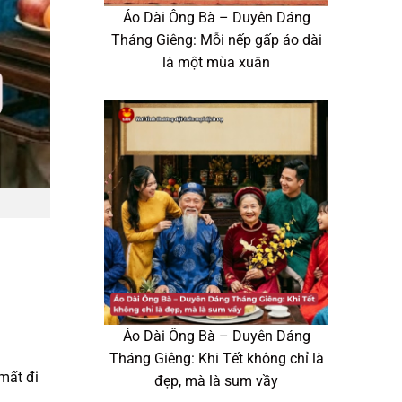
Áo Dài Ông Bà – Duyên Dáng
Tháng Giêng: Mỗi nếp gấp áo dài
là một mùa xuân
Áo Dài Ông Bà – Duyên Dáng
Tháng Giêng: Khi Tết không chỉ là
mất đi
đẹp, mà là sum vầy