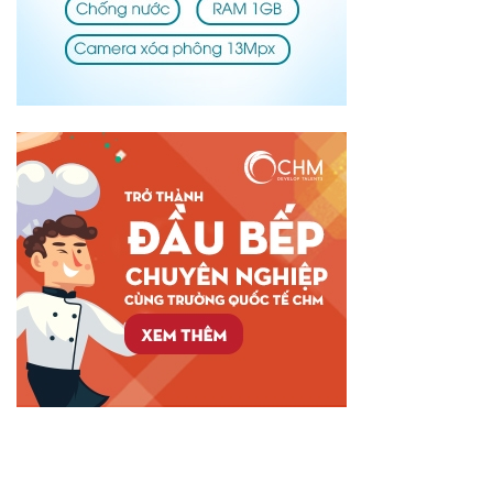
05 Lý Do Khách Hàng Chuyển Sang Đặt Dịch Vụ Chăm
Người Già Tại Nhà Qua App