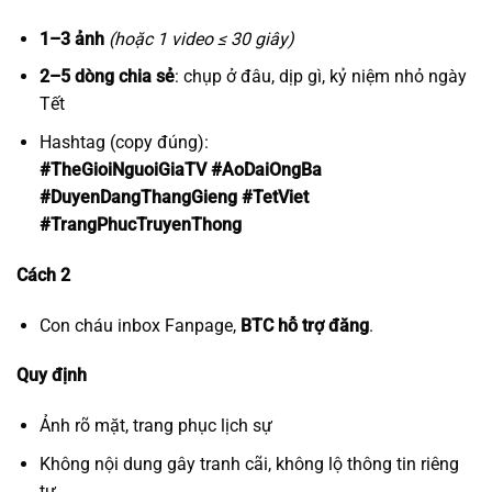
1–3 ảnh
(hoặc 1 video ≤ 30 giây)
2–5 dòng chia sẻ
: chụp ở đâu, dịp gì, kỷ niệm nhỏ ngày
Tết
Hashtag (copy đúng):
#TheGioiNguoiGiaTV #AoDaiOngBa
#DuyenDangThangGieng #TetViet
#TrangPhucTruyenThong
Cách 2
Con cháu inbox Fanpage,
BTC hỗ trợ đăng
.
Quy định
Ảnh rõ mặt, trang phục lịch sự
Không nội dung gây tranh cãi, không lộ thông tin riêng
tư