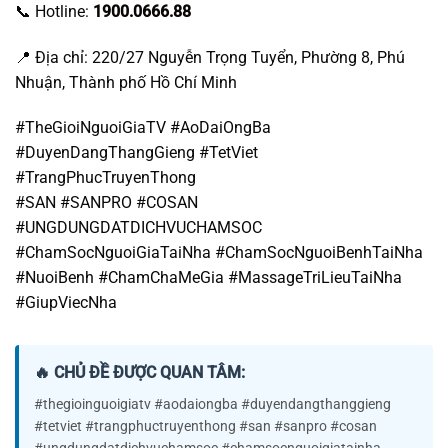
🔥 CHỦ ĐỀ ĐƯỢC QUAN TÂM:
#thegioinguoigiatv #aodaiongba #duyendangthanggieng
#tetviet #trangphuctruyenthong #san #sanpro #cosan
#ungdungdatdichvuchamsoc #chamsocnguoigiatainha
#chamsocnguoibenhtainha #nuoibenh #chamchamegia
#massagetrilieutainha #giupviecnha #saigonxua
#buudienthanhpho #nhathoducba #kyucsaigon #aodaitet
#ongba #hochiminhcity #chupanhaodai #netdepthoigian
#vanhoaviet #nguoigia #sannentangchamsoctainha
#sannentangchamsoc
Áo Dài Ông Bà – Duyên
Áo Dài Ông Bà – Duyên
Dáng Tháng Giêng: Chụp áo
Dáng Tháng Giêng: Khi áo
dài Tết sao cho sang mà
dài không chỉ là trang phục,
không sến – khi nhân vật
mà là ký ức gia đình
chính là ông bà