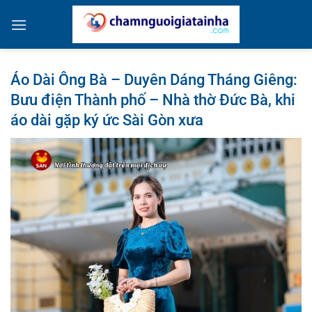
Bỏ
qua
nội
dung
Áo Dài Ông Bà – Duyên Dáng Tháng Giêng:
Bưu điện Thành phố – Nhà thờ Đức Bà, khi
áo dài gặp ký ức Sài Gòn xưa