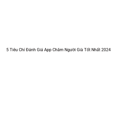
5 Tiêu Chí Quan Trọng Khi Lựa Chọn Dịch Vụ Chăm Người
Già Tại Nhà An Toàn