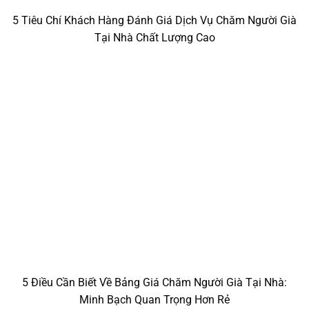
5 Điều Cần Biết Về Bảng Giá Chăm Người Già Tại Nhà:
Minh Bạch Quan Trọng Hơn Rẻ
SAN Nền tảng chăm người già tại nhà
Thời gian hoạt động của
hotline 1900.0666.88 :
24/7
Thời gian hoạt động của Trung
tâm hỗ trợ CTV SAN:
8h00 đến 17h00 từ thứ Hai đến thứ Sáu
(Không hỗ trợ vào thứ 7, chủ nhật và các ngày lễ trong năm.)
Hotline:
086.2468.448
Email:
sanpro.vietnam@gmail.com
Thiết kế web bởi:
https://sanpro.vn/
-
https://sanpro.vn/