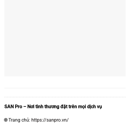
SAN Pro – Nơi tình thương đặt trên mọi dịch vụ
🌐 Trang chủ:
https://sanpro.vn/
📞 Hotline:
1900.0666.88
📍 Địa chỉ: 220/27 Nguyễn Trọng Tuyển, Phường 8, Phú
Nhuận, Thành phố Hồ Chí Minh
#TheGioiNguoiGiaTV #AoDaiOngBa
#DuyenDangThangGieng #TetViet
#TrangPhucTruyenThong
#SAN #SANPRO #COSAN
#UNGDUNGDATDICHVUCHAMSOC
#ChamSocNguoiGiaTaiNha #ChamSocNguoiBenhTaiNha
#NuoiBenh #ChamChaMeGia #MassageTriLieuTaiNha
#GiupViecNha