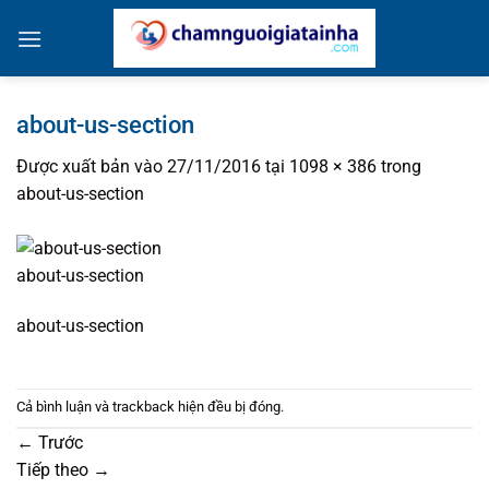
Bỏ
qua
nội
dung
about-us-section
Được xuất bản vào
27/11/2016
tại
1098 × 386
trong
about-us-section
about-us-section
about-us-section
Cả bình luận và trackback hiện đều bị đóng.
←
Trước
Tiếp theo
→