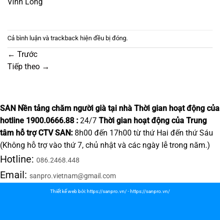
Vĩnh Long
Cả bình luận và trackback hiện đều bị đóng.
←
Trước
Tiếp theo
→
SAN Nền tảng chăm người già tại nhà
Thời gian hoạt động của
hotline 1900.0666.88 :
24/7
Thời gian hoạt động của Trung
tâm hỗ trợ CTV SAN:
8h00 đến 17h00 từ thứ Hai đến thứ Sáu
(Không hỗ trợ vào thứ 7, chủ nhật và các ngày lễ trong năm.)
Hotline:
086.2468.448
Email:
sanpro.vietnam@gmail.com
Thiết kế web bởi:
https://sanpro.vn/
-
https://sanpro.vn/