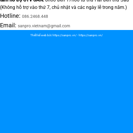
(Không hỗ trợ vào thứ 7, chủ nhật và các ngày lễ trong năm.)
Hotline:
086.2468.448
Email:
sanpro.vietnam@gmail.com
Thiết kế web bởi:
https://sanpro.vn/
-
https://sanpro.vn/