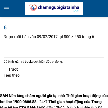
Bỏ
qua
nội
dung
6
Được xuất bản vào
09/02/2017
tại
800 × 450
trong
6
Cả bình luận và trackback hiện đều bị đóng.
←
Trước
Tiếp theo
→
SAN Nền tảng chăm người già tại nhà
Thời gian hoạt động của
hotline 1900.0666.88 :
24/7
Thời gian hoạt động của Trung
tâm hỗ trợ CTV SAN:
8h00 đến 17h00 từ thứ Hai đến thứ Sáu