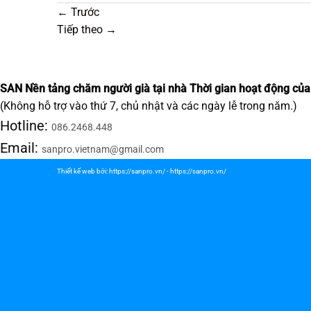
←
Trước
Tiếp theo
→
SAN Nền tảng chăm người già tại nhà
Thời gian hoạt động của
(Không hỗ trợ vào thứ 7, chủ nhật và các ngày lễ trong năm.)
Hotline:
086.2468.448
Email:
sanpro.vietnam@gmail.com
Thiết kế web bởi:
https://sanpro.vn/
-
https://sanpro.vn/