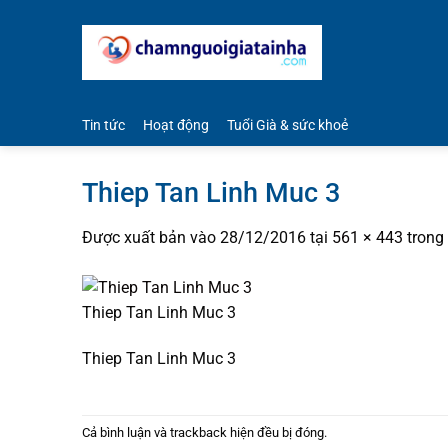
Bỏ
qua
nội
dung
Tin tức
Hoạt động
Tuổi Già & sức khoẻ
Thiep Tan Linh Muc 3
Được xuất bản vào
28/12/2016
tại
561 × 443
trong
Thiep Tan Linh Muc 3
Thiep Tan Linh Muc 3
Cả bình luận và trackback hiện đều bị đóng.