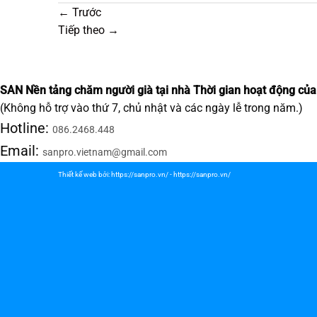
←
Trước
Tiếp theo
→
SAN Nền tảng chăm người già tại nhà
Thời gian hoạt động của
(Không hỗ trợ vào thứ 7, chủ nhật và các ngày lễ trong năm.)
Hotline:
086.2468.448
Email:
sanpro.vietnam@gmail.com
Thiết kế web bởi:
https://sanpro.vn/
-
https://sanpro.vn/