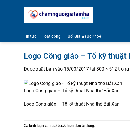
Bỏ
qua
nội
dung
Tin tức
Hoạt động
Tuổi Già & sức khoẻ
Logo Công giáo – Tổ kỹ thuật
Được xuất bản vào
15/03/2017
tại
800 × 512
trong
Logo Công giáo – Tổ kỹ thuật Nhà thờ Bãi Xan
Logo Công giáo – Tổ kỹ thuật Nhà thờ Bãi Xan
Cả bình luận và trackback hiện đều bị đóng.